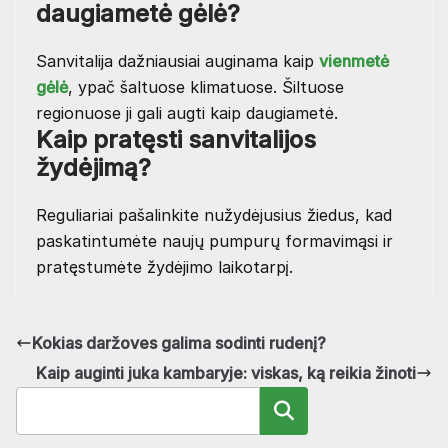
daugiametė gėlė?
Sanvitalija dažniausiai auginama kaip
vienmetė
gėlė
, ypač šaltuose klimatuose. Šiltuose
regionuose ji gali augti kaip daugiametė.
Kaip pratęsti sanvitalijos
žydėjimą?
Reguliariai pašalinkite nužydėjusius žiedus, kad
paskatintumėte naujų pumpurų formavimąsi ir
pratęstumėte žydėjimo laikotarpį.
Kokias daržoves galima sodinti rudenį?
Kaip auginti juka kambaryje: viskas, ką reikia žinoti
Paieška