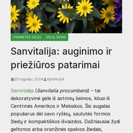
VIENMETĖS GĖLĖS
GĖLIŲ GIDAS
Sanvitalija: auginimo ir
priežiūros patarimai
20 rugsėjo, 2024
Aplinka24
Sanvitalija
(
Sanvitalia procumbens
) – tai
dekoratyvinė gėlė iš astrinių šeimos, kilusi iš
Centrinės Amerikos ir Meksikos. Šis augalas
populiarus dėl savo ryškių, saulutės formos
žiedų ir kompaktiškos išvaizdos. Dažniausiai žydi
geltonos arba oranžinės spalvos žiedais,