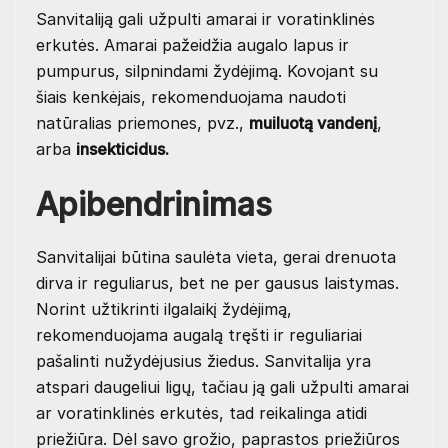
Sanvitaliją gali užpulti amarai ir voratinklinės
erkutės. Amarai pažeidžia augalo lapus ir
pumpurus, silpnindami žydėjimą. Kovojant su
šiais kenkėjais, rekomenduojama naudoti
natūralias priemones, pvz.,
muiluotą vandenį
,
arba
insekticidus.
Apibendrinimas
Sanvitalijai būtina saulėta vieta, gerai drenuota
dirva ir reguliarus, bet ne per gausus laistymas.
Norint užtikrinti ilgalaikį žydėjimą,
rekomenduojama augalą tręšti ir reguliariai
pašalinti nužydėjusius žiedus. Sanvitalija yra
atspari daugeliui ligų, tačiau ją gali užpulti amarai
ar voratinklinės erkutės, tad reikalinga atidi
priežiūra. Dėl savo grožio, paprastos priežiūros