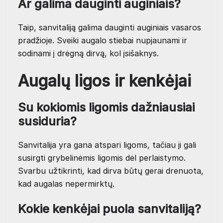
Ar galima dauginti auginiais?
Taip, sanvitaliją galima dauginti auginiais vasaros
pradžioje. Sveiki augalo stiebai nupjaunami ir
sodinami į drėgną dirvą, kol įsišaknys.
Augalų ligos ir kenkėjai
Su kokiomis ligomis dažniausiai
susiduria?
Sanvitalija yra gana atspari ligoms, tačiau ji gali
susirgti grybelinėmis ligomis dėl perlaistymo.
Svarbu užtikrinti, kad dirva būtų gerai drenuota,
kad augalas nepermirktų.
Kokie kenkėjai puola sanvitaliją?