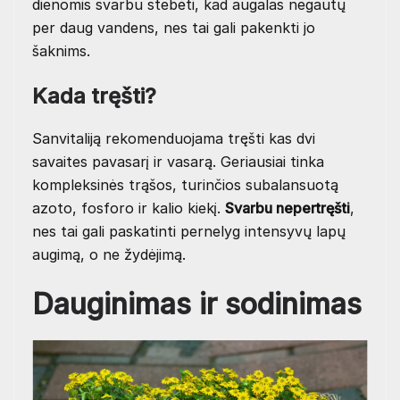
dienomis svarbu stebėti, kad augalas negautų
per daug vandens, nes tai gali pakenkti jo
šaknims.
Kada tręšti?
Sanvitaliją rekomenduojama tręšti kas dvi
savaites pavasarį ir vasarą. Geriausiai tinka
kompleksinės trąšos, turinčios subalansuotą
azoto, fosforo ir kalio kiekį.
Svarbu nepertręšti
,
nes tai gali paskatinti pernelyg intensyvų lapų
augimą, o ne žydėjimą.
Dauginimas ir sodinimas