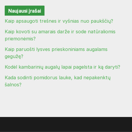
Naujausi įrašai
Kaip apsaugoti trešnes ir vyšnias nuo paukščių?
Kaip kovoti su amarais darže ir sode natūraliomis
priemonėmis?
Kaip paruošti lysves prieskoniniams augalams
gegužę?
Kodėl kambarinių augalų lapai pagelsta ir ką daryti?
Kada sodinti pomidorus lauke, kad nepakenktų
šalnos?