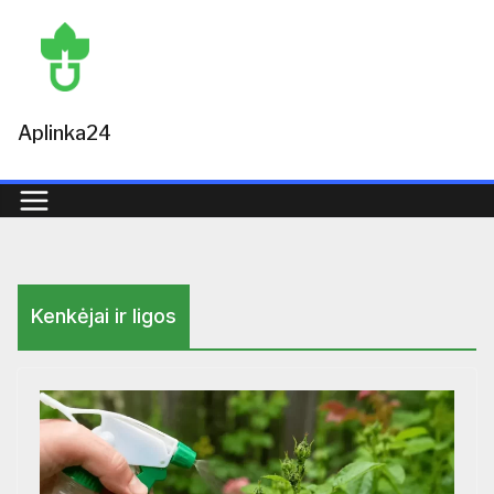
Skip
to
content
Aplinka24
Kenkėjai ir ligos