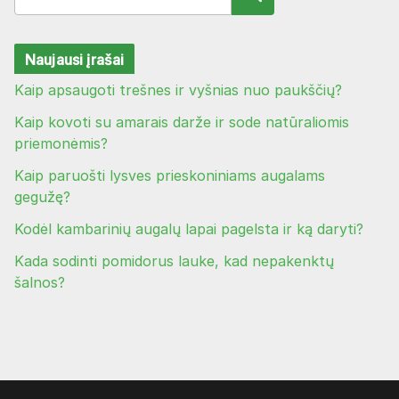
Naujausi įrašai
Kaip apsaugoti trešnes ir vyšnias nuo paukščių?
Kaip kovoti su amarais darže ir sode natūraliomis
priemonėmis?
Kaip paruošti lysves prieskoniniams augalams
gegužę?
Kodėl kambarinių augalų lapai pagelsta ir ką daryti?
Kada sodinti pomidorus lauke, kad nepakenktų
šalnos?