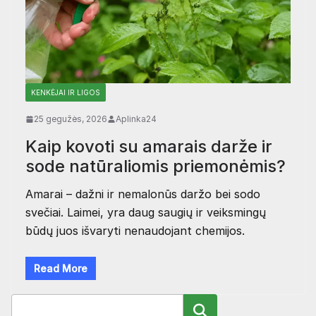
KENKĖJAI IR LIGOS
25 gegužės, 2026
Aplinka24
Kaip kovoti su amarais darže ir
sode natūraliomis priemonėmis?
Amarai – dažni ir nemalonūs daržo bei sodo
svečiai. Laimei, yra daug saugių ir veiksmingų
būdų juos išvaryti nenaudojant chemijos.
Read More
Paieška