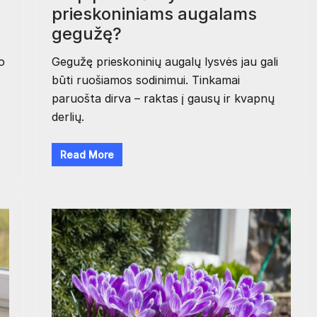
prieskoniniams augalams
gegužę?
o
Gegužę prieskoninių augalų lysvės jau gali
būti ruošiamos sodinimui. Tinkamai
paruošta dirva – raktas į gausų ir kvapnų
derlių.
Read More