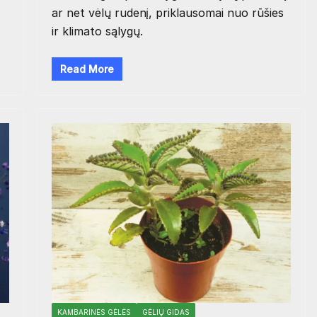
ar net vėlų rudenį, priklausomai nuo rūšies
ir klimato sąlygų.
Read More
KAMBARINĖS GĖLĖS
GĖLIŲ GIDAS