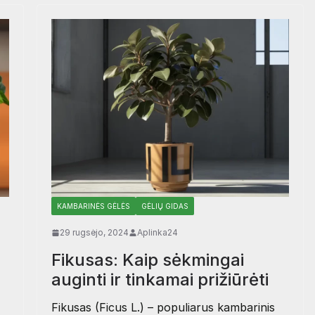
KAMBARINĖS GĖLĖS
GĖLIŲ GIDAS
29 rugsėjo, 2024
Aplinka24
Fikusas: Kaip sėkmingai
auginti ir tinkamai prižiūrėti
Fikusas (Ficus L.) – populiarus kambarinis