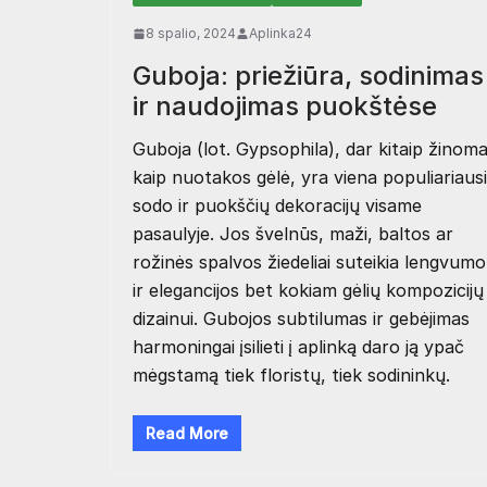
8 spalio, 2024
Aplinka24
Guboja: priežiūra, sodinimas
ir naudojimas puokštėse
Guboja (lot. Gypsophila), dar kitaip žinom
kaip nuotakos gėlė, yra viena populiariaus
sodo ir puokščių dekoracijų visame
pasaulyje. Jos švelnūs, maži, baltos ar
rožinės spalvos žiedeliai suteikia lengvumo
ir elegancijos bet kokiam gėlių kompozicijų
dizainui. Gubojos subtilumas ir gebėjimas
harmoningai įsilieti į aplinką daro ją ypač
mėgstamą tiek floristų, tiek sodininkų.
Read More