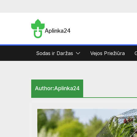
Skip
to
content
Aplinka24
Sodas ir Daržas
Vejos Priežiūra
G
Author:
Aplinka24