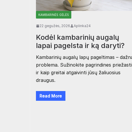
KAMBARINĖS GĖLĖS
22 gegužės, 2026
Aplinka24
Kodėl kambarinių augalų
lapai pagelsta ir ką daryti?
Kambarinių augalų lapų pageltimas – dažn
problema. Sužinokite pagrindines priežasti
ir kaip greitai atgaivinti jūsų žaliuosius
draugus.
Read More