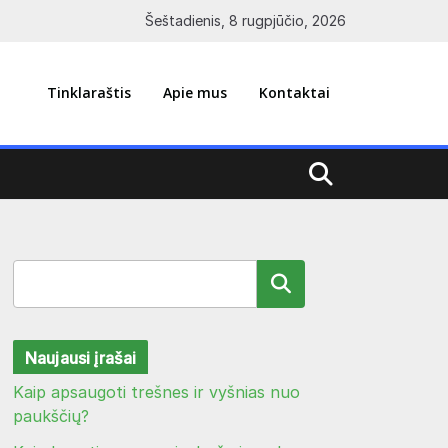
Šeštadienis, 8 rugpjūčio, 2026
Tinklaraštis
Apie mus
Kontaktai
Paieška
Naujausi įrašai
Kaip apsaugoti trešnes ir vyšnias nuo
paukščių?