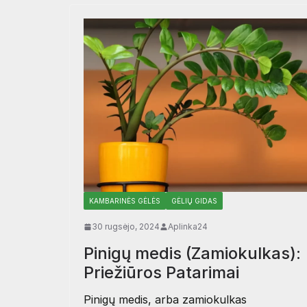
KAMBARINĖS GĖLĖS
GĖLIŲ GIDAS
30 rugsėjo, 2024
Aplinka24
Pinigų medis (Zamiokulkas):
Priežiūros Patarimai
Pinigų medis, arba zamiokulkas