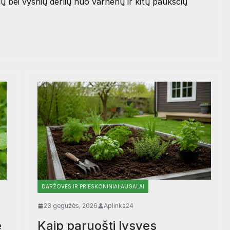
ų bei vyšnių derlių nuo varnėnų ir kitų paukščių
DARŽOVĖS IR PRIESKONINIAI AUGALAI
23 gegužės, 2026
Aplinka24
e
Kaip paruošti lysves