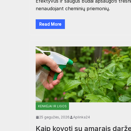
Efektyvūs ir saugūs būdai apsaugoti trešni
nenaudojant cheminių priemonių.
Read More
KENKĖJAI IR LIGOS
25 gegužės, 2026
Aplinka24
Kaip kovoti su amarais darž