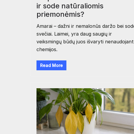
ir sode natūraliomis
priemonėmis?
Amarai – dažni ir nemalonūs daržo bei sod
svečiai. Laimei, yra daug saugių ir
veiksmingų būdų juos išvaryti nenaudojant
chemijos.
Read More