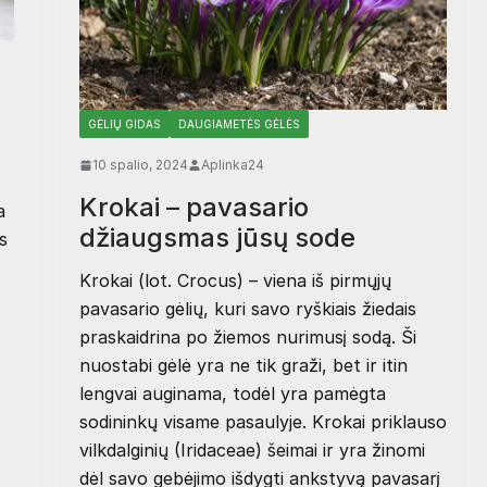
GĖLIŲ GIDAS
DAUGIAMETĖS GĖLĖS
10 spalio, 2024
Aplinka24
Krokai – pavasario
a
džiaugsmas jūsų sode
s
Krokai (lot. Crocus) – viena iš pirmųjų
pavasario gėlių, kuri savo ryškiais žiedais
praskaidrina po žiemos nurimusį sodą. Ši
nuostabi gėlė yra ne tik graži, bet ir itin
lengvai auginama, todėl yra pamėgta
sodininkų visame pasaulyje. Krokai priklauso
vilkdalginių (Iridaceae) šeimai ir yra žinomi
dėl savo gebėjimo išdygti ankstyvą pavasarį