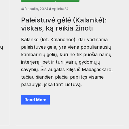
8 spalio, 2024
Aplinka24
Paleistuvė gėlė (Kalankė):
viskas, ką reikia žinoti
a
Kalankė (lot. Kalanchoe), dar vadinama
ių
paleistuvės gėle, yra viena populiariausių
kambarinių gėlių, kuri ne tik puošia namų
interjerą, bet ir turi įvairių gydomųjų
savybių. Šis augalas kilęs iš Madagaskaro,
tačiau šiandien plačiai paplitęs visame
pasaulyje, įskaitant Lietuvą.
Read More