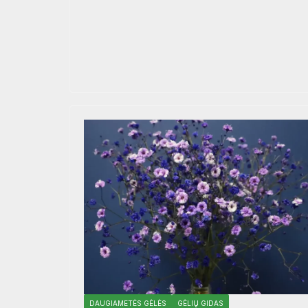
DAUGIAMETĖS GĖLĖS
GĖLIŲ GIDAS