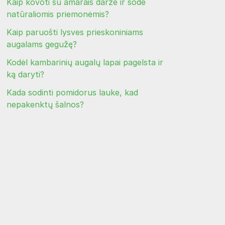
Kaip kovoti su amarais darže ir sode
natūraliomis priemonėmis?
Kaip paruošti lysves prieskoniniams
augalams gegužę?
Kodėl kambarinių augalų lapai pagelsta ir
ką daryti?
Kada sodinti pomidorus lauke, kad
nepakenktų šalnos?